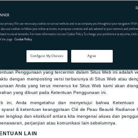
tuan Penggunaaan”). Dengan mengakses atau menggunakan Situ
etujui, tanpa batasan atau kualifikasi, untuk terikat oleh K
R
ANNER
KETENTUAN INI DENGAN SEKSAMA. DENGAN MENGAKSES A
our privacy. We use necessary cookies to run our website and to accompany you throughout your navigation. With 
 also use cookies to follow your online activities, to propose contents and ads tailored to your interests and prefere
SEIDO, ANDA SETUJU UNTUK TERIKAT DENGAN KETENTUAN-K
related to social networks. For more information, visit our Cookie Policy. To change your preference at any time, click
 INI. APABILA ANDA TIDAK SETUJU DENGAN KETENTUAN M
of the page.
Cookie Policy
I.
Configure My Choices
Agree
ur akses ke dan penggunaan atas Situs Web Anda dan penyedi
etentuan Penggunaan yang tercermin dalam Situs Web ini adalah v
waktu dengan memposting versi terbarunya di Situs Web atau de
ggunaan Anda yang terus menerus ke Situs Web kami akan dian
bahan yang dibuat pada Ketentuan Penggunaan ini.
b ini, Anda mengetahui dan menyetujui bahwa Ketentuan 
 syarat & ketentuan keanggotaan Clé de Peau Beauté Radiance 
an lengkap dan eksklusif antara kita mengenai akses dan pengg
nawaran, perjanjian atau komunikasi lain sebelumnya.
TENTUAN LAIN