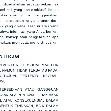
an diperlakukan sebagai bukan hak
ami hak yang non eksklusif, bebas
ublisensikan untuk menggunakan,
 menciptakan karya turunan dari,
ik yang dikenal saat ini atau yang
bahwa informasi yang Anda berikan
ide, konsep atau pengetahuan apa
angkan, membuat, mendistribusikan
NTI RUGI
IN APA PUN, TERSURAT MAU PUN
 NAMUN TIDAK TERBATAS PADA,
K TUJUAN TERTENTU, KECUALI
UM.
KTERSEDIAAN ATAU GANGGUAN
DAAN APA PUN KAMI TIDAK AKAN
L ATAU KONSEKUENSIAL DALAM
BENTUK TINDAKAN, BAIK DALAM