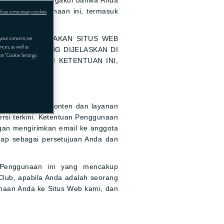
s Web, Anda mengakui bahwa Anda
etentuan Penggunaan ini, termasuk
efuse unnecessary cookies
TAU MENGGUNAKAN SITUS WEB
your consent, we
nces, as well as
ETENTUAN YANG DIJELASKAN DI
 on "Cookie Settings
ANA PUN DARI KETENTUAN INI,
aan kami atas konten dan layanan
ersi terkini. Ketentuan Penggunaan
ngan mengirimkan email ke anggota
gap sebagai persetujuan Anda dan
Penggunaan ini yang mencakup
Club, apabila Anda adalah seorang
unaan Anda ke Situs Web kami, dan