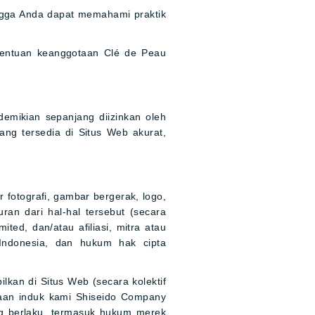
ngga Anda dapat memahami praktik
etentuan keanggotaan Clé de Peau
emikian sepanjang diizinkan oleh
ang tersedia di Situs Web akurat,
 fotografi, gambar bergerak, logo,
uran dari hal-hal tersebut (secara
ted, dan/atau afiliasi, mitra atau
 Indonesia, dan hukum hak cipta
lkan di Situs Web (secara kolektif
ahaan induk kami Shiseido Company
ang berlaku, termasuk hukum merek