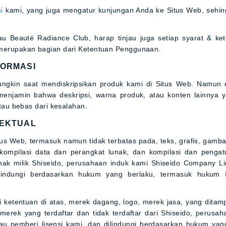
i
kami, yang juga mengatur kunjungan Anda ke Situs Web, sehi
u Beauté Radiance Club, harap tinjau juga setiap syarat & k
 merupakan bagian dari Ketentuan Penggunaan.
FORMASI
gkin saat mendiskripsikan produk kami di Situs Web. Namun d
enjamin bahwa deskripsi, warna produk, atau konten lainnya y
atau bebas dari kesalahan.
LEKTUAL
us Web, termasuk namun tidak terbatas pada, teks, grafis, gambar
o, kompilasi data dan perangkat lunak, dan kompilasi dan pengat
 hak milik Shiseido, perusahaan induk kami Shiseido Company Limi
ilindungi berdasarkan hukum yang berlaku, termasuk hukum
ketentuan di atas, merek dagang, logo, merek jasa, yang ditampi
 merek yang terdaftar dan tidak terdaftar dari Shiseido, perus
a atau pemberi lisensi kami, dan dilindungi berdasarkan hukum y