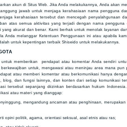
tarkan akun di Situs Web. Jika Anda melakukannya, Anda akan 
rtanggung jawab untuk menjaga kerahasiaan nama pengguna da
enjaga kerahasiaan tersebut dan mencegah penyalahgunaan dar
an atas semua aktivitas yang terjadi dengan nama pengguna 
 yang akurat dan benar. Kami berhak untuk menolak layanan da
ila Anda melanggar Ketentuan Penggunaan ini atau apabila ka
adalah untuk kepentingan terbaik Shiseido untuk melakukannya.
GGOTA
untuk memberikan pendapat atau komentar Anda sendiri untuk
idak berkewajiban untuk, mengawasi atau meninjau area mana pu
dapat atau memberi komentar atau berkomunikasi hanya dengan
, blog, dan fungsi lainnya, dan konten dari setiap komunikasi te
kasi tersebut sepanjang diizinkan berdasarkan hukum Indonesi
kasi atau materi yang dianggap:
 menyinggung, mengandung ancaman atau penghinaan, merupakan 
rti opini politik, agama, orientasi seksual, asal etnis atau ras;