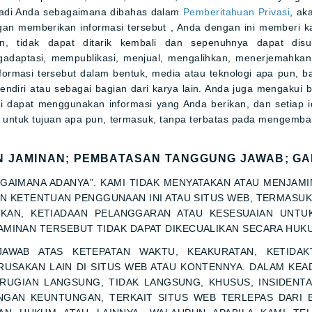
ibadi Anda sebagaimana dibahas dalam
Pemberitahuan Privasi
, ak
gan memberikan informasi tersebut , Anda dengan ini memberi k
kan, tidak dapat ditarik kembali dan sepenuhnya dapat dis
gadaptasi, mempublikasi, menjual, mengalihkan, menerjemahkan,
ormasi tersebut dalam bentuk, media atau teknologi apa pun, ba
endiri atau sebagai bagian dari karya lain. Anda juga mengakui 
mi dapat menggunakan informasi yang Anda berikan, dan setiap 
 untuk tujuan apa pun, termasuk, tanpa terbatas pada mengemb
AN JAMINAN; PEMBATASAN TANGGUNG JAWAB; GA
BAGAIMANA ADANYA”. KAMI TIDAK MENYATAKAN ATAU MENJAM
N KETENTUAN PENGGUNAAN INI ATAU SITUS WEB, TERMASUK,
KAN, KETIADAAN PELANGGARAN ATAU KESESUAIAN UNTU
AMINAN TERSEBUT TIDAK DAPAT DIKECUALIKAN SECARA HUK
AWAB ATAS KETEPATAN WAKTU, KEAKURATAN, KETIDA
RUSAKAN LAIN DI SITUS WEB ATAU KONTENNYA. DALAM KEA
RUGIAN LANGSUNG, TIDAK LANGSUNG, KHUSUS, INSIDENTA
NGAN KEUNTUNGAN, TERKAIT SITUS WEB TERLEPAS DARI 