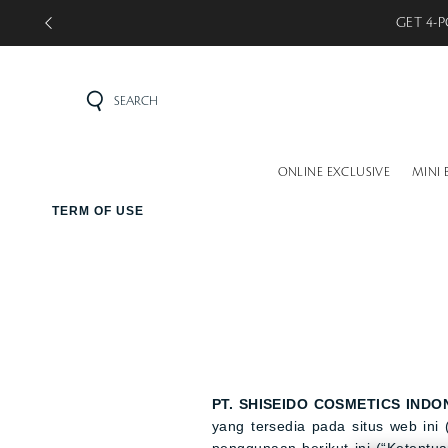
GET 4-P
SEARCH
ONLINE EXCLUSIVE
MINI 
TERM OF USE
PT. SHISEIDO COSMETICS INDO
yang tersedia pada situs web ini 